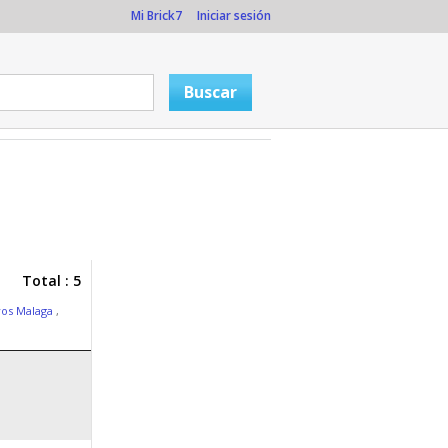
Mi Brick7
Iniciar sesión
Total : 5
vos Malaga
,