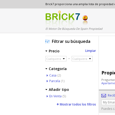
Brick7 proporciona una amplia lista de propiedad
El Motor De Búsqueda De Spain Propiedad
Filtrar su búsqueda
Precio
Limpiar
-
Cualquiera
Cualquiera
Categoría
Propi
Casa
(2)
Preguntas
Parcela
(1)
Apartame
Añadir tipo
Reci
En Venta
(5)
Mostrar todos los filtros
Puedes ca