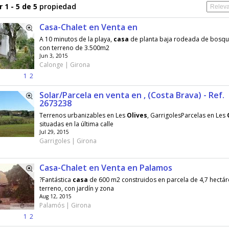
 1 - 5 de 5
propiedad
Casa-Chalet en Venta en
A 10 minutos de la playa,
casa
de planta baja rodeada de bosq
con terreno de 3.500m2
Jun 3, 2015
Calonge | Girona
1
2
Solar/Parcela en venta en , (Costa Brava) - Ref.
2673238
Terrenos urbanizables en Les
Olives
, GarrigolesParcelas en Les
situadas en la última calle
Jul 29, 2015
Garrigoles | Girona
Casa-Chalet en Venta en Palamos
?Fantástica
casa
de 600 m2 construidos en parcela de 4,7 hectár
terreno, con jardín y zona
Aug 12, 2015
Palamós | Girona
1
2