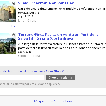
Suelo urbanizable en Venta en
Casa
de piedra (futuramente) en el pueblo de referencia, con jard
terraza, porche
Aug 12, 2015
Jafre | Girona
1
2
Terreno/Finca Rstica en venta en Port de la
Selva (El), Girona (Costa Brava)
A lo largo de la carretera costera de Llança a Port de la Selva se 
parte derecha la urbanización Rec de Canet, donde se encuentra.
Sep 4, 2013
Girona | Girona
e alertas por email de las últimas
Casa Oliva Girona
ncelar las alertas por email cuando quieras.
Búsquedas más populares